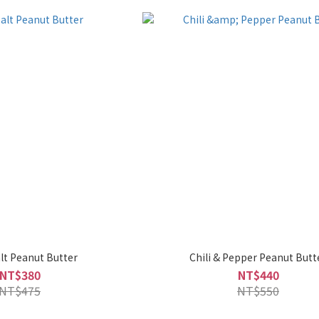
alt Peanut Butter
Chili & Pepper Peanut Butt
NT$380
NT$440
NT$475
NT$550