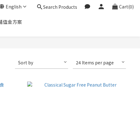
English
Cart(0)
Search Products
儲值金方案
Sort by
24 Items per page