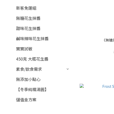
新客免運組
無糖花生抹醬
甜味花生抹醬
鹹味辣味花生抹醬
《無糖
寶寶試敏
450克 大瓶花生醬
素食/飲食需求
無添加小點心
【冬季純糯湯圓】
儲值金方案