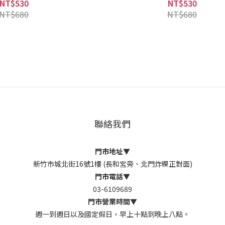
NT$530
NT$530
NT$680
NT$680
聯絡我們
門市地址
▼
新竹市城北街16號1樓 (長和宮旁、北門炸粿正對面)
門市電話
▼
03-6109689
門市營業時間
▼
週一到週日以及國定假日，早上十點到晚上八點。