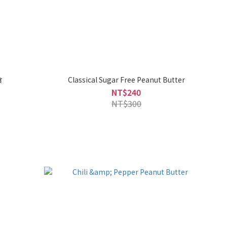
食
Classical Sugar Free Peanut Butter
NT$240
NT$300