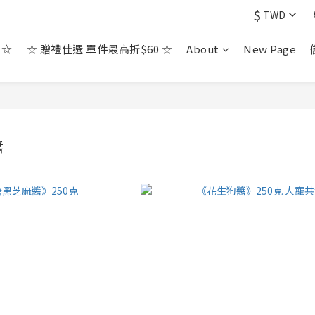
$
TWD
 ☆
☆ 贈禮佳選 單件最高折$60 ☆
About
New Page
醬