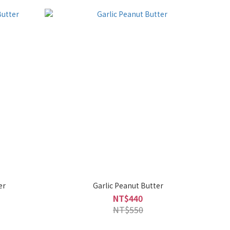
er
Garlic Peanut Butter
NT$440
NT$550