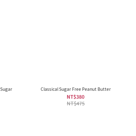
 Sugar
Classical Sugar Free Peanut Butter
NT$380
NT$475