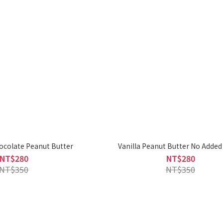
ocolate Peanut Butter
Vanilla Peanut Butter No Added
NT$280
NT$280
NT$350
NT$350