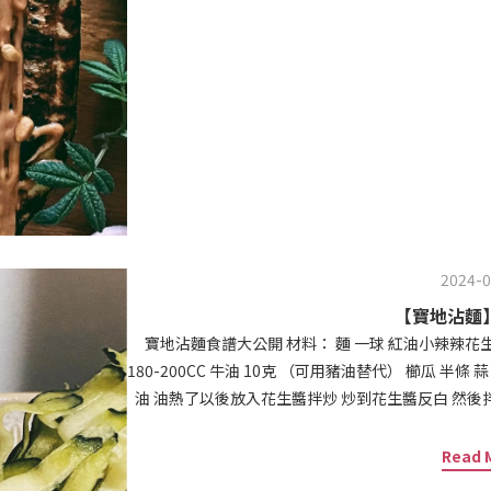
2024-0
【寶地沾麵
寶地沾麵食譜大公開 材料： 麵 一球 紅油小辣辣花生醬 40克 紅味增15克 （可用普通的味增替代） 水
180-200CC 牛油 10克 （可用豬油替代） 櫛瓜 半條 蒜 一瓣 花椒
油 油熱了以後放入花生醬拌炒 炒到花生醬反白 然後
加入第一次的開水 50CC 一定要先少量倒 一直到花
看看夠不夠鹹 然後裝入碗裡 放少蒜末、花椒粉、辣椒粉 麵條這次選擇的是拉麵 煮個三到四分鐘 讓麵
Read 
持在七分的狀態 快速泡冰水 放上刨絲的櫛瓜 淋上醬汁 就來大快朵頤吧！！