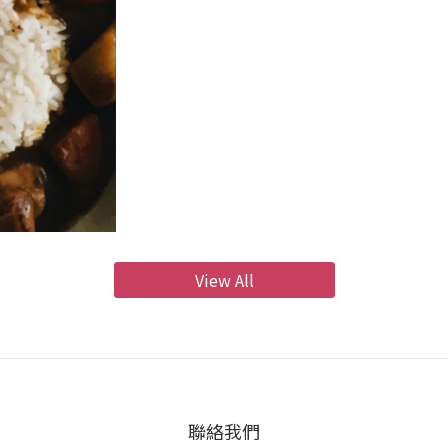
紅蘿蔔 鴻喜菇 炒到洋蔥變成透明 紅蘿蔔微焦 備用 3. 先把雞腿肉煎過 先煎皮到微焦程度 再煎反面 雞肉熟
了以後 可以把步驟2的材料放入拌炒後倒入1000cc
加入咖哩糊 可是為了降低燒焦風險 可以先用水把材料
候再加入 如果是生的 可以在下一個步驟加入) 4. 加入咖哩糊 攪拌均勻 再煮十分鐘 記得攪拌避免燒焦 5. 起
鍋前可以放一點奶油或是淋上鮮奶油 我是選擇在飯上面灑上
可以隨心所欲地加入自己喜歡的 幾個小提醒 ◮跟馬鈴
替換成你喜歡的 例如牛肋條 但燉煮時間會比較長 如
搭配 ◮吃素的話 可以用 #微量日
View All
聯絡我們