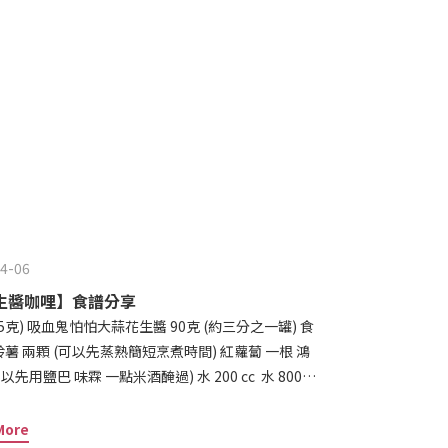
照自己的喜好 灑上蔥花、韭菜或是來顆水波蛋 就可以開動嘍💛
4-06
生醬咖哩】食譜分享
薯 兩顆 (可以先蒸熟簡短烹煮時間) 紅蘿蔔 一根 鴻
用鹽巴 味霖 一點米酒醃過) 水 200 cc 水 800-
等五秒後倒入一些水攪拌均勻後備用 2. 把洋蔥
More