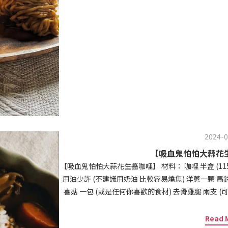
的就加點辣油吧 加入麵條後攪拌均勻後 依
2024-0
【吸血鬼怕怕大蒜花
【吸血鬼怕怕大蒜花生醬咖哩】 材料： 咖哩 半盒 (115克) 吸血鬼怕怕大蒜花生醬 90克 (約三分之一罐) 食
用油少許 (不建議用奶油 比較容易燒焦) 洋蔥一顆 馬鈴
喜菇 一包 (或是任何你喜歡的食材) 去骨雞腿 兩支 (可以先
1000 cc (依照自己喜歡的鹹度 也可以用豆漿和牛奶) 作法： 1. 先把咖哩切成小塊 用一點油炒融化 再加入
花生醬拌炒 記得要用小火 炒到逼逼啵啵的感覺時 轉大火 
Read 