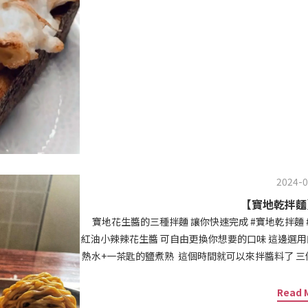
子內放油 大概吐司一半高度就可以了 什麼時候可以下鍋 把蛋液滴一兩滴進去 會立馬啵啵啵的浮上來 轉小
火 就可以下鍋了 這邊要注意的是 盡量六個面都煎到 讓
起鍋 淋上蜂
2024-0
【寶地乾拌麵
寶地花生醬的三種拌麵 讓你快速完成 #寶地乾拌麵 #食譜分享 使用花生醬： #吸血鬼怕怕大蒜花生醬 #
紅油小辣辣花生醬 可自由更換你想要的口味 這邊選用的麵條 乾的狀態約為65克左右 麵條單份用一公升的
熱水+一茶匙的鹽煮熟 這個時間就可以來拌醬料了 三個配方不同口味 這篇可以按收藏 😋 配方1 清淡系 花
生醬35克 水20克 醬油10克 醬油真的依照自己口味 可多可少 😋😋配方2 酸甜系 花生醬 35克
6-10克 醬油10克 糖2克 醋和糖依照自己喜歡的酸度調整 換成檸檬汁更
Read 
花生醬35克 沙茶醬 10克 水10克 辣椒醬（或是辣