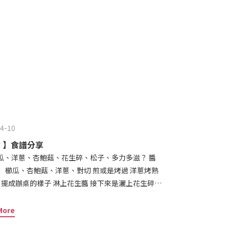
無糖花生醬可以用在哪些食物或食譜中？可以抹在麵
拉醬或沾醬。６．無糖花生醬的保存方式有什麼不同
方式還是攪拌均勻後冷藏喔，不只可以遠離黃麴毒
嗎？花生醬本身含有較高的脂肪與熱量，但也含有很
菸鹼酸、鎂、維生素E等等。８．無糖花生醬可以幫助
百克有３５蛋白質，又有膳食纖維，適合健身增肌者
在食用前先小量測試是否有過敏反應。小朋友食譜之
/reurl.cc/QEGZl0，卡通麵麵好食慾
在不能咀嚼的階段，可把花生醬和熱水用１：１或是１：２的方式
醬？☆☆☆ 代表闆闆推薦無糖原味花生醬：無添加
4-10
花生濃郁與霜鹽鹹香同時享受。☆☆☆吸血鬼怕怕大
口臭低醣飲食良伴。紅油小辣辣花生醬：使用低溫自
食 】食譜分享
☆☆無糖香草花生醬：選用大波本香草莢，為樸實的
然可可豆與花生研磨，有濃烈可可與堅果香，是大人
烤熟
道喔。☆☆☆
排或雞胸 配著一起吃喔 😋
More