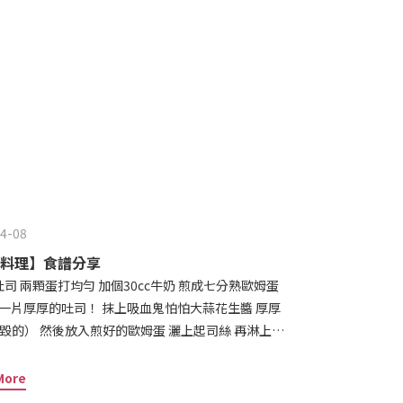
變成飯後的湯喔😋
4-08
料理】食譜分享
一片厚厚的吐司！ 抹上吸血鬼怕怕大蒜花生醬 厚厚
毀的） 然後放入煎好的歐姆蛋 灑上起司絲 再淋上一
烤到你覺得舒服但不要燒焦就可以拿出來吃了 2. #
More
歡蛋汁吃進去一點 所以每面我大概泡了5分鐘 在鍋