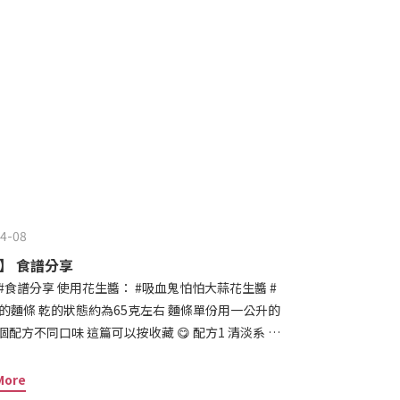
他均勻受熱 每面都香酥 大概每面2-3分鐘後 就可以
蜜和鹹奶油嘍
4-08
】 食譜分享
 水10克 醋甜
清爽好吃喔 😋😋😋配方3 重口味系
More
油）10克 沙茶醬少許合作提升花生醬本身的層次感 愛辣