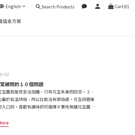
English
Cart(0)
Search Products
儲值金方案
0-02
常被問的１０個問題
花生醬就是完全沒加糖，只有花生本身的回甘。２．
生屬於低溫烘焙，所以比較沒有碳焙感。花生研磨後
好入口的。喜歡有調味的可選擇＃寶地無糖花生醬系
口味可以挑選。３．無糖花生醬適合減重或低糖飲食嗎？是的，無
影響，是減重和低糖飲食者的理想選擇。４．無糖花
More
尿病患者來說是較安全的選擇，因為它不會引起血糖