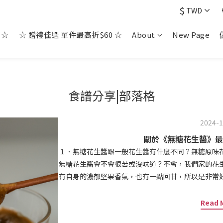
$
TWD
 ☆
☆ 贈禮佳選 單件最高折$60 ☆
About
New Page
食譜分享|部落格
2024-1
關於《無糖花生醬》最
１．無糖花生醬跟一般花生醬有什麼不同？無糖原味
無糖花生醬會不會很苦或沒味道？不會，我們家的花
有自身的濃郁堅果香氣，也有一點回甘，所以是非常
列 https://reurl.cc/my40y7，有多種
糖花生醬因為不含額外的糖分，對於血糖沒有太大的
Read 
生醬適合糖尿病患者嗎？一般來說，無糖花生醬對糖