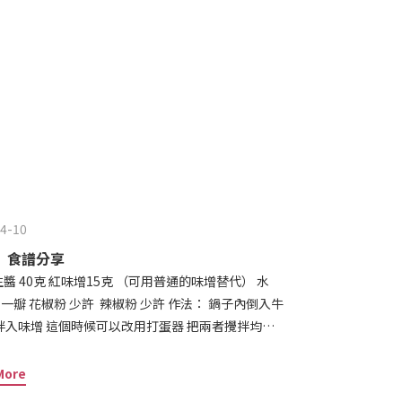
4-10
】食譜分享
粉 少許 辣椒粉 少許 作法： 鍋子內倒入牛
拌入味增 這個時候可以改用打蛋器 把兩者攪拌均勻
生醬和水融合後 才倒剩下的量 醬汁煮滾以後 可以品嚐
條維
More
 對了！沾麵剩下的醬汁 也可以