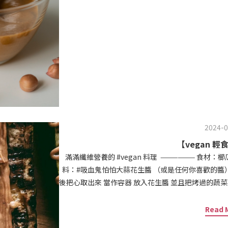
迅速上升。但還是應該在專業醫生指導下食用。５．
包上、加入奶昔、燕麥片，淋在燙青菜肉片上，如沙
嗎？無糖花生醬最好存放在乾燥陰涼處，但最佳保存
素，更可以減緩油水分離。７．無糖花生醬的熱量高
多營養素喔！包括：多元不飽和脂肪酸（PUFA）、
增肌嗎？是的，以寶地的無糖原味花生醬來說，每一
使用。９．無糖花生醬是否適合小孩食用？適合，請
前有寫過兩篇，吻仔魚花生醬濃湯好營養https:/
https://reurl.cc/jyYvZL。如果寶寶還
攪拌成稀狀直接餵食。１０．寶地有那些無糖的花生
2024-0
糖或鹽巴，享受花生天然質樸味道。日曬鹽花生醬：
蒜花生醬： 天然大蒜低溫烘烤後加入， 濃郁蒜味不
【vegan 輕
家煎煮紅油，香、麻、辣俱全， 拌飯拌麵都開胃。☆
滿滿纖維營養的 #vegan 料理 —————— 食材：櫛瓜、洋蔥、杏鮑菇、花生碎、松子、多力多滋？ 醬
無糖花生醬增添一股高雅氣息。無糖可可花生醬：天
料：#吸血鬼怕怕大蒜花生醬 （或是任何你喜歡的醬） 櫛瓜、杏鮑菇、洋蔥、對切 煎或是烤過 洋蔥
才可接受的味
後把心取出來 當作容器 放入花生醬 並且把烤過的蔬菜 擺成辦桌的樣子 淋上花生醬 接下來是灑上花生碎或
松子！ 松子不虧是頂級堅果啊 加上去就超香的！ 真的超簡單可以做出這道看起來很像辦桌的料理 如果你
是熱愛肉肉的人 不妨煎一塊牛
Read 