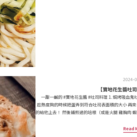
加入熱水和柴魚片 
2024-0
【寶地花生醬吐司
一甜一鹹的 #寶地花生醬 #吐司料理 1. 焗烤吸血鬼吐司 兩顆蛋打均勻 加個30cc牛奶 煎成七分熟歐姆蛋
趁熱度夠的時候把蛋弄到符合吐司表面積的大小 再來
的給他上去！ 然後鋪煎過的培根（或是火腿 雞胸肉 蝦
層吸血鬼怕怕大蒜花生醬 放入預熱250度十分鐘的烤箱 
法蘭西多士 #haiyaa 吐司是厚里的可可果仁吐司 兩顆蛋 加入一小撮鹽攪拌均勻 兩片可可吐司 抹上很厚
Read 
的 #甜香草花生醬 然後蓋在一起放入剛剛的蛋汁 我喜