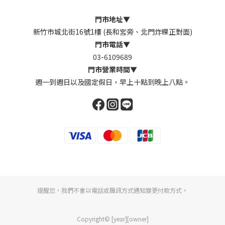
門市地址
▼
新竹市城北街16號1樓 (長和宮旁、北門炸粿正對面)
門市電話
▼
03-6109689
門市營業時間
▼
週一到週日以及國定假日，早上十點到晚上八點。
提醒您，我們不會以電話或簡訊方式通知變更付款方式。
Copyright© [year][owner]