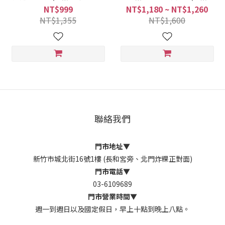
鹽、烤糖、奶酥各一) + 花生糖
味、日曬鹽、烤糖任選) 限時免
NT$999
NT$1,180 ~ NT$1,260
1包、芝麻糖1包、花生椪糖1包
運
NT$1,355
NT$1,600
限時免運
聯絡我們
門市地址
▼
新竹市城北街16號1樓 (長和宮旁、北門炸粿正對面)
門市電話
▼
03-6109689
門市營業時間
▼
週一到週日以及國定假日，早上十點到晚上八點。