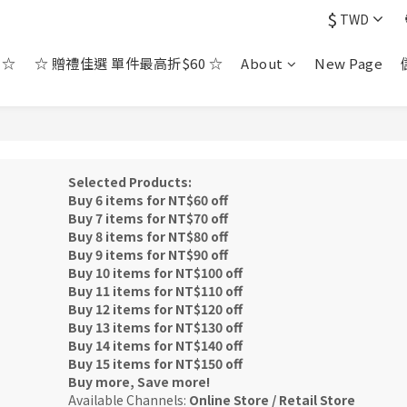
$
TWD
 ☆
☆ 贈禮佳選 單件最高折$60 ☆
About
New Page
Selected Products:
Buy 6 items for NT$60 off
Buy 7 items for NT$70 off
Buy 8 items for NT$80 off
Buy 9 items for NT$90 off
Buy 10 items for NT$100 off
Buy 11 items for NT$110 off
Buy 12 items for NT$120 off
Buy 13 items for NT$130 off
Buy 14 items for NT$140 off
Buy 15 items for NT$150 off
Buy more, Save more!
Available Channels:
Online Store
/
Retail Store