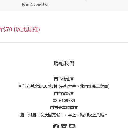
Term & Condition
$70 (以此類推)
聯絡我們
門市地址
▼
新竹市城北街16號1樓 (長和宮旁、北門炸粿正對面)
門市電話
▼
03-6109689
門市營業時間
▼
週一到週日以及國定假日，早上十點到晚上八點。