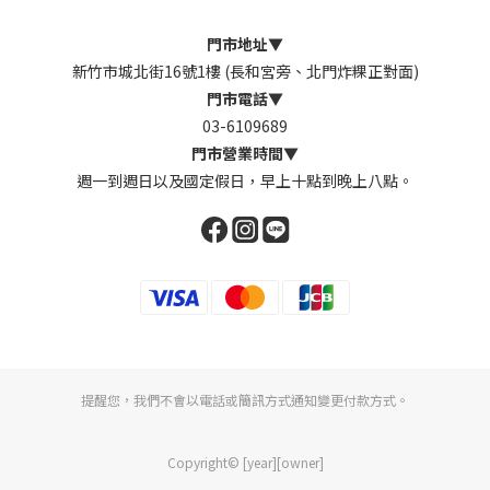
門市地址
▼
新竹市城北街16號1樓 (長和宮旁、北門炸粿正對面)
門市電話
▼
03-6109689
門市營業時間
▼
週一到週日以及國定假日，早上十點到晚上八點。
提醒您，我們不會以電話或簡訊方式通知變更付款方式。
Copyright© [year][owner]