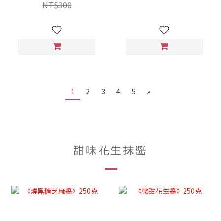
NT$300
1
2
3
4
5
»
甜味花生抹醬