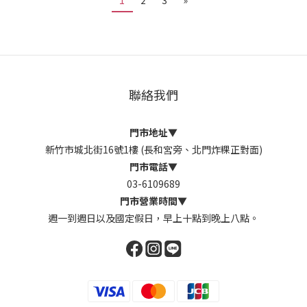
1
2
3
»
聯絡我們
門市地址
▼
新竹市城北街16號1樓 (長和宮旁、北門炸粿正對面)
門市電話
▼
03-6109689
門市營業時間
▼
週一到週日以及國定假日，早上十點到晚上八點。