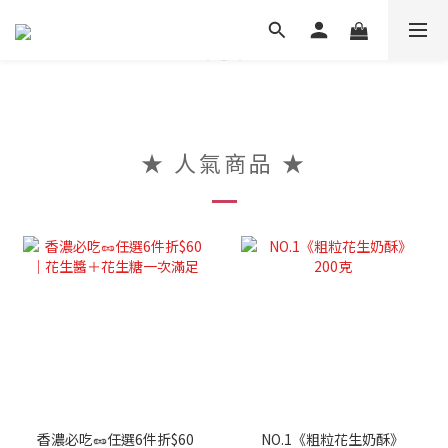
★ 人氣商品 ★
香濃必吃🥜任選6件折$60
NO.1《粗粒花生奶酥》