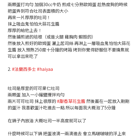
兩顆蛋打均勻 加個30cc牛奶 煎成七分熟歐姆蛋 趁熱度夠的時候
把蛋弄到符合吐司表面積的大小
再來一片厚厚的吐司！
抹上吸血鬼怕怕大蒜花生醬
厚厚的給他上去！
然後鋪煎過的培根（或是火腿 雞胸肉 蝦毀的）
然後放入煎好的歐姆蛋 灑上起司絲 再淋上一層吸血鬼怕怕大蒜花
生醬 放入預熱250度十分鐘的烤箱 烤到你覺得舒服但不要燒焦就
可以拿出來吃了
2.
#法蘭西多士
#haiyaa
吐司是厚里的可可果仁吐司
兩顆蛋 加入一小撮鹽攪拌均勻
兩片可可吐司 抹上很厚的
#甜香草花生醬
然後蓋在一起放入剛剛
的蛋汁 我喜歡蛋汁吃進去一點 所以每面我大概泡了5分鐘
在鍋子內放油 大概吐司一半高度就可以了
什麼時候可以下鍋 把蛋液滴一兩滴進去 會立馬啵啵啵的浮上來