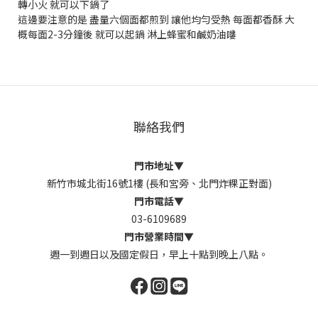
轉小火 就可以下鍋了
這邊要注意的是 盡量六個面都煎到 讓他均勻受熱 每面都香酥 大
概每面2-3分鐘後 就可以起鍋 淋上蜂蜜和鹹奶油嘍
聯絡我們
門市地址
▼
新竹市城北街16號1樓 (長和宮旁、北門炸粿正對面)
門市電話
▼
03-6109689
門市營業時間
▼
週一到週日以及國定假日，早上十點到晚上八點。