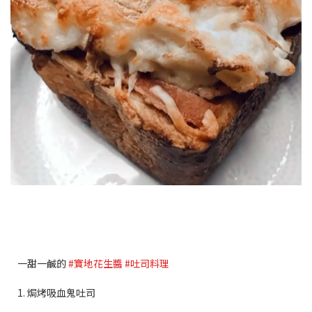
一甜一鹹的
#寶地花生醬
#吐司料理
1. 焗烤吸血鬼吐司